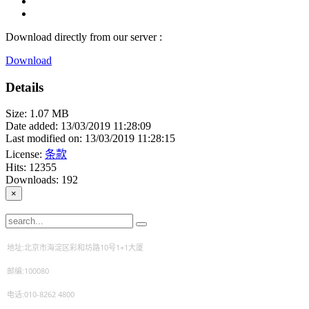
Download directly from our server :
Download
Details
Size: 1.07 MB
Date added: 13/03/2019 11:28:09
Last modified on: 13/03/2019 11:28:15
License:
条款
Hits: 12355
Downloads: 192
×
地址:北京市海淀区彩和坊路10号1+1大厦
邮编:100080
电话:010-8262 4800