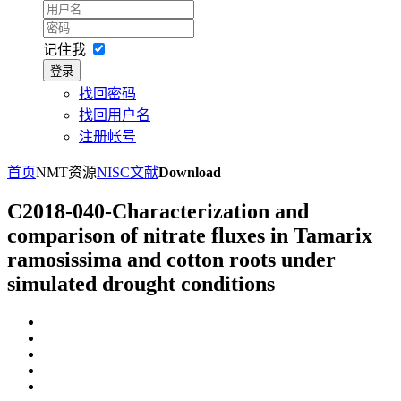
记住我
登录
找回密码
找回用户名
注册帐号
首页
NMT资源
NISC文献
Download
C2018-040-Characterization and
comparison of nitrate fluxes in Tamarix
ramosissima and cotton roots under
simulated drought conditions