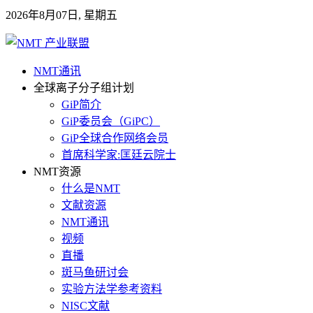
2026年8月07日, 星期五
NMT通讯
全球离子分子组计划
GiP简介
GiP委员会（GiPC）
GiP全球合作网络会员
首席科学家:匡廷云院士
NMT资源
什么是NMT
文献资源
NMT通讯
视频
直播
斑马鱼研讨会
实验方法学参考资料
NISC文献