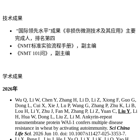
技术成果
“国际领先水平”成果《非损伤微测技术及其应用》主要
完成人，排名第四
《NMT标准实验流程手册》，副主编
《NMT 101问》，副主编
学术成果
2026年
Wu Q, Li W, Chen Y, Zhang H, Li D, Li Z, Xiong F, Guo G,
Dong L, Cui X, Xie J, Lu P, Wang G, Zhang P, Zhu K, Li B,
Lou H, Li Y, Zhu J, Fan M, Zhang P, Li Z, Yuan C,
Liu Y
, Li
H, Hua W, Dong L, Liu Z, Li M. Ankyrin-repeat
transmembrane protein WAI-1 confers multiple disease
resistance in wheat by activating autoimmunity.
Sci China
Life Sci
. 2026 Jun 10. doi: 10.1007/s11427-025-3353-7.
Li X, Peng L, Liu J, He J, Yu Q, Li X, Li K, Li Q, Yao H,