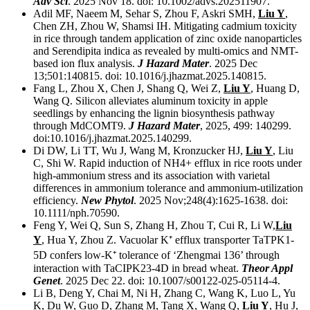
Adv Sci
. 2025 Nov 18. doi: 10.1002/advs.202511907.
Adil MF, Naeem M, Sehar S, Zhou F, Askri SMH,
Liu Y
,
Chen ZH, Zhou W, Shamsi IH. Mitigating cadmium toxicity
in rice through tandem application of zinc oxide nanoparticles
and Serendipita indica as revealed by multi-omics and NMT-
based ion flux analysis.
J Hazard Mater
. 2025 Dec
13;501:140815. doi: 10.1016/j.jhazmat.2025.140815.
Fang L, Zhou X, Chen J, Shang Q, Wei Z,
Liu Y
, Huang D,
Wang Q. Silicon alleviates aluminum toxicity in apple
seedlings by enhancing the lignin biosynthesis pathway
through MdCOMT9.
J Hazard Mater
, 2025, 499: 140299.
doi:10.1016/j.jhazmat.2025.140299.
Di DW, Li TT, Wu J, Wang M, Kronzucker HJ,
Liu Y
, Liu
C, Shi W. Rapid induction of NH4+ efflux in rice roots under
high-ammonium stress and its association with varietal
differences in ammonium tolerance and ammonium-utilization
efficiency.
New Phytol
. 2025 Nov;248(4):1625-1638. doi:
10.1111/nph.70590.
Feng Y, Wei Q, Sun S, Zhang H, Zhou T, Cui R, Li W,
Liu
Y
, Hua Y, Zhou Z. Vacuolar K⁺ efflux transporter TaTPK1-
5D confers low-K⁺ tolerance of ‘Zhengmai 136’ through
interaction with TaCIPK23-4D in bread wheat.
Theor Appl
Genet
. 2025 Dec 22. doi: 10.1007/s00122-025-05114-4.
Li B, Deng Y, Chai M, Ni H, Zhang C, Wang K, Luo L, Yu
K, Du W, Guo D, Zhang M, Tang X, Wang Q,
Liu Y
, Hu J,