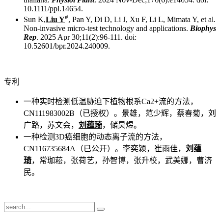
10.1111/ppl.14654.
#
Sun K,
Liu Y
, Pan Y, Di D, Li J, Xu F, Li L, Mimata Y, et al.
Non-invasive micro-test technology and applications.
Biophys
Rep
. 2025 Apr 30;11(2):96-111. doi:
10.52601/bpr.2024.240009.
专利
一种实时检测低温胁迫下植物根系Ca2+流的方法，
CN111983002B（已授权）。景雄，范少辉，蔡春菊，刘
广路，苏文会，
刘蕴琦
，储昊煜。
一种检测3D癌细胞的动态离子流的方法，
CN116735684A（已公开）。李奕颖，崔雨佳，
刘蕴
琦
，常珈菘，张荷艺，孙智博，张升校，武美娜，曹济
民。