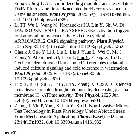
Song C, Jing T. A calcium-decoding module translates volatile
DMNT into jasmonic acid-mediated herbivore resistance in
Camellia sinensis.
Plant Physiol
. 2025 Sep 1;199(1):kiaf386.
doi: 10.1093/plphys/kiaf386.
Li TT, Wu L, Wang M, Kronzucker HJ,
Liu Y
, Shi W, Di
DW. ISOPENTENYL TRANSFERASE3 activation triggers
root ammonium hypersensitivity via the cytokinin-
ARR10/ARR12-CAP1 signaling pathway.
Plant Physiol
.
2025 Sep 30;199(2):kiaf462. doi: 10.1093/plphys/kiaf462.
Chang J, Guo Y, Li J, Liu L, Liu J, Yuan L, Wei C, Ma J,
Zhang Y, Ahammed GJ, Luan F,
Liu Y
, Zhang X, Li H.
Cyclic nucleotide-gated ion channel 20 regulates melatonin-
induced calcium signaling and cold tolerance in watermelon.
Plant Physiol
. 2025 Feb 7;197(2):kiae630. doi:
10.1093/plphys/kiae630.
Luo X, Bi H, Su K, Liu Y,
Li Y
, Zhang X. CsSAD1-silenced
in tea leaves impairs drought tolerance by decreasing plasma
membrane H+-ATPase activity.
Tree Physiol
. 2025 Jun
2;45(6):tpaf043. doi: 10.1093/treephys/tpaf043.
Zhang T, Yin P, Yang X,
Liu Y
, Xu R. Non-Invasive Micro-
Test Technology in Plant Physiology Under Abiotic Stress:
From Mechanism to Application.
Plants
(Basel). 2025 Jun
23;14(13):1932. doi: 10.3390/plants14131932.
2024
年