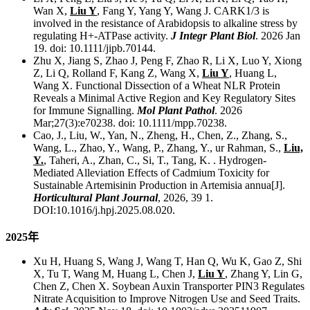
Wan X,
Liu Y
, Fang Y, Yang Y, Wang J. CARK1/3 is
involved in the resistance of Arabidopsis to alkaline stress by
regulating H+-ATPase activity.
J Integr Plant Biol
. 2026 Jan
19. doi: 10.1111/jipb.70144.
Zhu X, Jiang S, Zhao J, Peng F, Zhao R, Li X, Luo Y, Xiong
Z, Li Q, Rolland F, Kang Z, Wang X,
Liu Y
, Huang L,
Wang X. Functional Dissection of a Wheat NLR Protein
Reveals a Minimal Active Region and Key Regulatory Sites
for Immune Signalling.
Mol Plant Pathol
. 2026
Mar;27(3):e70238. doi: 10.1111/mpp.70238.
Cao, J., Liu, W., Yan, N., Zheng, H., Chen, Z., Zhang, S.,
Wang, L., Zhao, Y., Wang, P., Zhang, Y., ur Rahman, S.,
Liu,
Y.
, Taheri, A., Zhan, C., Si, T., Tang, K. . Hydrogen-
Mediated Alleviation Effects of Cadmium Toxicity for
Sustainable Artemisinin Production in Artemisia annua[J].
Horticultural Plant Journal
, 2026, 39 1.
DOI:10.1016/j.hpj.2025.08.020.
2025年
Xu H, Huang S, Wang J, Wang T, Han Q, Wu K, Gao Z, Shi
X, Tu T, Wang M, Huang L, Chen J,
Liu Y
, Zhang Y, Lin G,
Chen Z, Chen X. Soybean Auxin Transporter PIN3 Regulates
Nitrate Acquisition to Improve Nitrogen Use and Seed Traits.